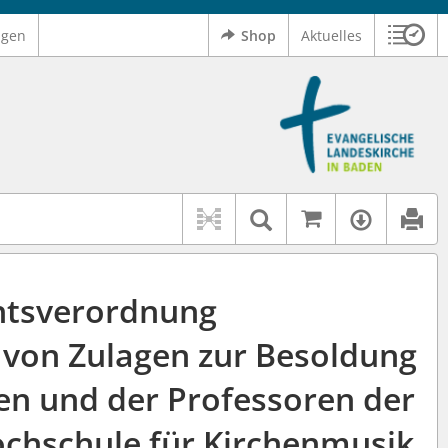
ngen
Shop
Aktuelles
Sitzu
Logo Ev. Landeskirche in Baden
 findet auch: "Pfarrerinitiative" oder "Pfarrerausschuss".
serer Hilfe.
Auf kirchenr
Textsuche im D
Verfüg
htsverordnung
 von Zulagen zur Besoldung
en und der Professoren der
ochschule für Kirchenmusik