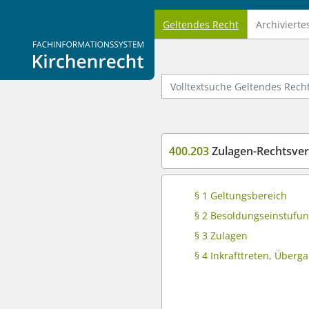
Geltendes Recht
Archivierte
Logo Fachinformationssystem Kirchenrecht
Volltextsuche Geltendes Recht
400.203
Zulagen-Rechtsverord
§ 1 Geltungsbereich
§ 2 Besoldungseinstufu
§ 3 Zulagen
§ 4 Inkrafttreten, Über