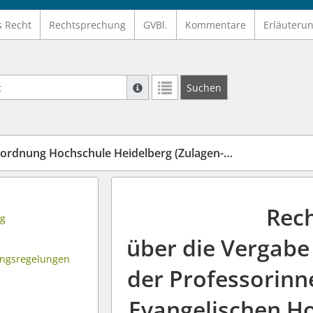
s Recht
Rechtsprechung
GVBl.
Kommentare
Erläuteru
Suche mit Platzhalter "*", Bsp. Pfarrer*,
Suchen
Weitere Suchoperatoren finden Sie in un
nung Hochschule Heidelberg (Zulagen-RVO-HSHD)
Rec
ng
über die Vergabe
gangsregelungen
der Professorinn
Evangelischen H